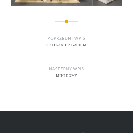
Nawigacja
wpisu
POPRZEDNI WPIS
SPOTKANIE Z GAUDIM
NASTĘPNY WPIS
MINI DOMY