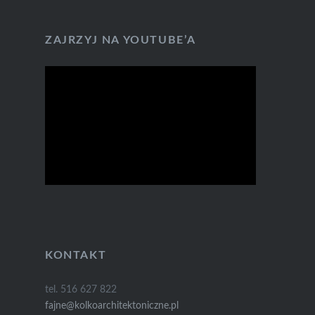
ZAJRZYJ NA YOUTUBE’A
KONTAKT
tel. 516 627 822
fajne@kolkoarchitektoniczne.pl