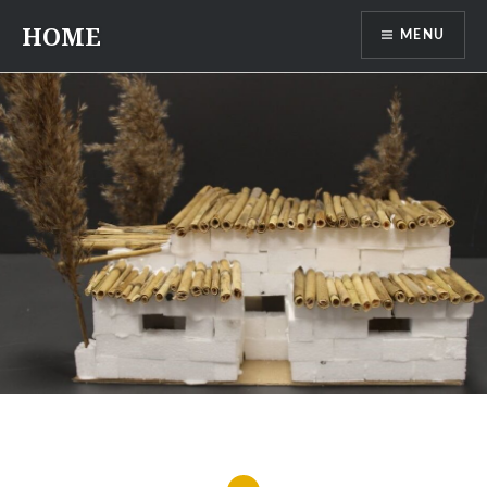
Przeskocz
HOME
MENU
do
treści