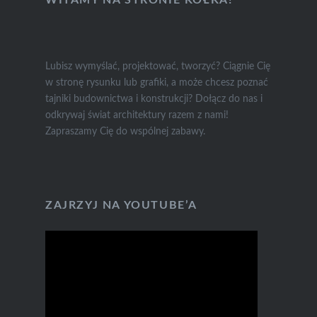
WITAMY NA STRONIE KÓŁKA!
Lubisz wymyślać, projektować, tworzyć? Ciągnie Cię
w stronę rysunku lub grafiki, a może chcesz poznać
tajniki budownictwa i konstrukcji? Dołącz do nas i
odkrywaj świat architektury razem z nami!
Zapraszamy Cię do wspólnej zabawy.
ZAJRZYJ NA YOUTUBE’A