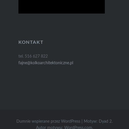
KONTAKT
tel. 516 627 822
fajne@kolkoarchitektoniczne.pl
Dumnie wspierane przez WordPress
|
Motyw: Dyad 2.
Autor motywu:
WordPress.com
.