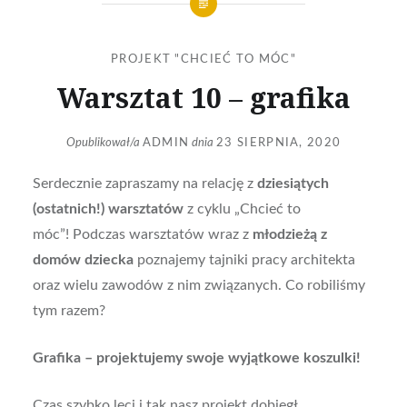
PROJEKT "CHCIEĆ TO MÓC"
Warsztat 10 – grafika
Opublikował/a
ADMIN
dnia
23 SIERPNIA, 2020
Serdecznie zapraszamy na relację z
dziesiątych
(ostatnich!) warsztatów
z cyklu „Chcieć to
móc”! Podczas warsztatów wraz z
młodzieżą z
domów dziecka
poznajemy tajniki pracy architekta
oraz wielu zawodów z nim związanych. Co robiliśmy
tym razem?
Grafika – projektujemy swoje wyjątkowe koszulki!
Czas szybko leci i tak nasz projekt dobiegł