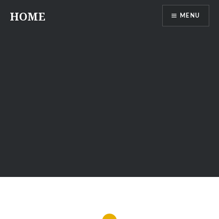
Przeskocz
HOME
MENU
do
treści