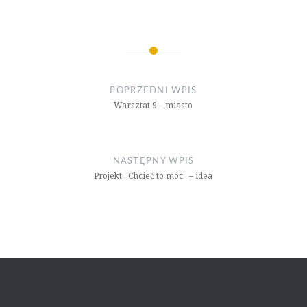
Nawigacja
wpisu
POPRZEDNI WPIS
Warsztat 9 – miasto
NASTĘPNY WPIS
Projekt „Chcieć to móc” – idea