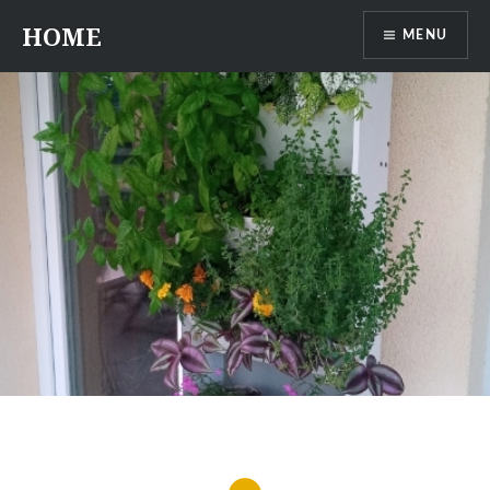
Przeskocz
HOME
MENU
do
treści