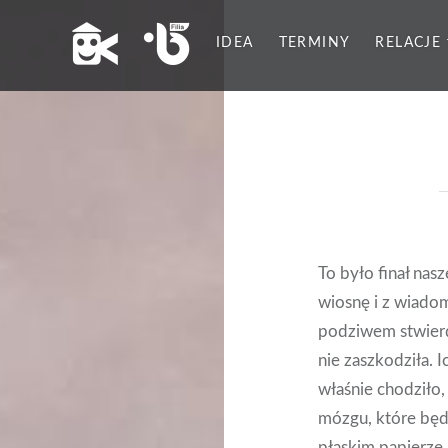
IDEA
TERMINY
RELACJE
To było finał nas
wiosnę i z wiad
podziwem stwierdz
nie zaszkodziła. 
właśnie chodziło,
mózgu, które będą
płaskim papierze.