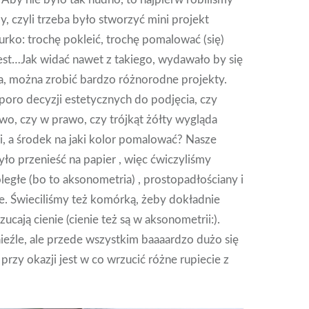
y, czyli trzeba było stworzyć mini projekt
urko: trochę pokleić, trochę pomalować (się)
i jest…Jak widać nawet z takiego, wydawało by się
a, można zrobić bardzo różnorodne projekty.
sporo decyzji estetycznych do podjęcia, czy
wo, czy w prawo, czy trójkąt żółty wygląda
ski, a środek na jaki kolor pomalować? Nasze
yło przenieść na papier , więc ćwiczyliśmy
oległe (bo to aksonometria) , prostopadłościany i
e. Świeciliśmy też komórką, żeby dokładnie
zucają cienie (cienie też są w aksonometrii:).
ieźle, ale przede wszystkim baaaardzo dużo się
 przy okazji jest w co wrzucić różne rupiecie z