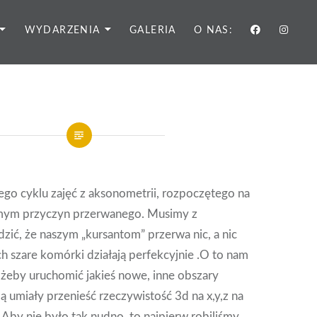
WYDARZENIA
GALERIA
O NAS:
zego cyklu zajęć z aksonometrii, rozpoczętego na
omym przyczyn przerwanego. Musimy z
ić, że naszym „kursantom” przerwa nic, a nic
Ich szare komórki działają perfekcyjnie .O to nam
 żeby uruchomić jakieś nowe, inne obszary
 umiały przenieść rzeczywistość 3d na x,y,z na
 Aby nie było tak nudno, to najpierw robiliśmy