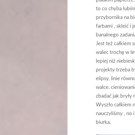
to co chyba lubim
przybornika na bi
farbami , skleić 
banalnego zadani
Jest też całkiem 
walec trochę w le
lepiej niż niebie
projekty trzeba b
elipsy, linie równ
walce. cieniowani
zbadać jak bryły r
Wyszło całkiem n
nauczyliśmy , no i
biurka.