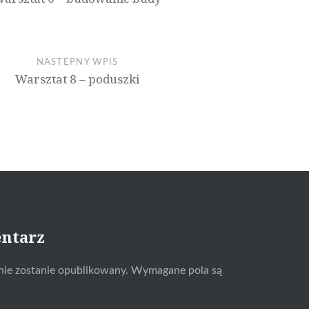
NASTĘPNY WPIS
Warsztat 8 – poduszki
entarz
nie zostanie opublikowany.
Wymagane pola są