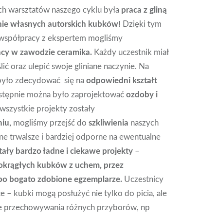
h warsztatów naszego cyklu była
praca z gliną
nie własnych autorskich kubków!
Dzięki tym
 współpracy z ekspertem mogliśmy
racy w zawodzie ceramika.
Każdy uczestnik miał
ić oraz ulepić swoje gliniane naczynie. Na
było zdecydować się na
odpowiedni kształt
astępnie można było zaprojektować
ozdoby i
wszystkie projekty zostały
iu,
mogliśmy przejść do
szkliwienia
naszych
ne trwalsze i bardziej odporne na ewentualne
ały bardzo ładne i ciekawe projekty
–
 okrągłych kubków z uchem, przez
po bogato zdobione egzemplarze.
Uczestnicy
ce – kubki mogą posłużyć nie tylko do picia, ale
ce przechowywania różnych przyborów, np