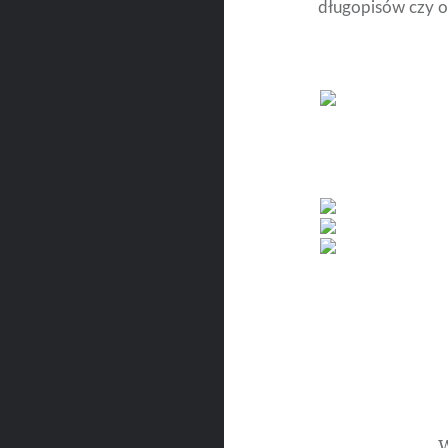
długopisów czy
Nawigacja
wpisu
W