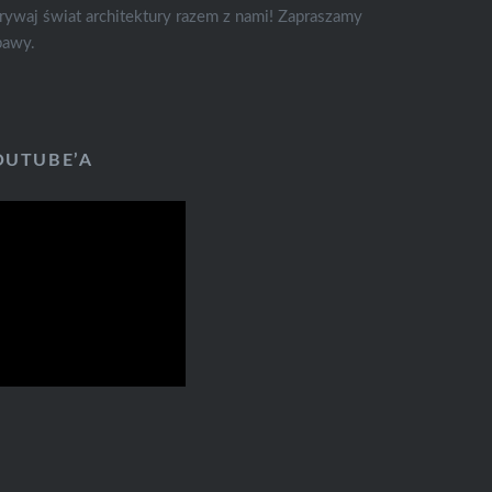
rywaj świat architektury razem z nami! Zapraszamy
bawy.
OUTUBE’A