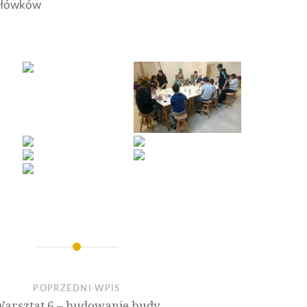
 ołówków
POPRZEDNI WPIS
arsztat 6 – budowanie budy