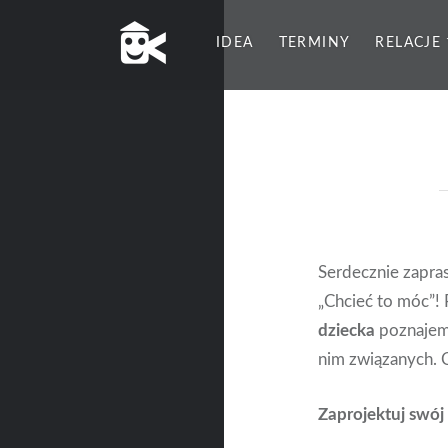
IDEA
TERMINY
RELACJE
Serdecznie zapra
„Chcieć to móc”!
dziecka
poznajemy
nim związanych. 
Zaprojektuj swój