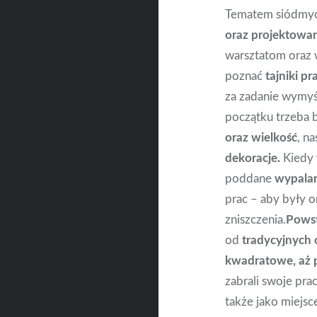
Tematem siódmyc
oraz projektowa
warsztatom oraz
poznać
tajniki p
za zadanie wymyśl
początku trzeba 
oraz wielkość
, n
dekoracje.
Kiedy 
poddane
wypalan
prac – aby były o
zniszczenia.
Powst
od
tradycyjnych
kwadratowe, aż 
zabrali swoje pra
także jako miejs