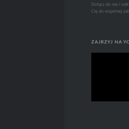
Dołącz do nas i odk
Cię do wspólnej za
ZAJRZYJ NA Y