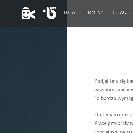
IDEA
TERMINY
RELACJE
Podjęliśmy się b
własnoręcznie wy
To bardzo wymagaj
Do tematu można b
Prace przybrały r
specjalnym piecu