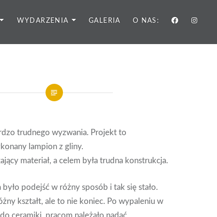
WYDARZENIA
GALERIA
O NAS:
ardzo trudnego wyzwania. Projekt to
konany lampion z gliny.
ący materiał, a celem była trudna konstrukcja.
yło podejść w różny sposób i tak się stało.
óżny kształt, ale to nie koniec. Po wypaleniu w
 do ceramiki, pracom należało nadać