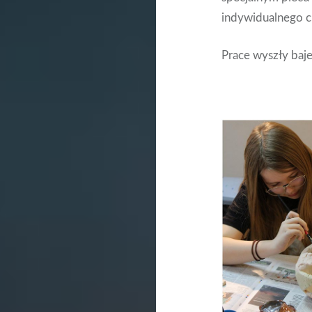
indywidualnego ch
Prace wyszły baje