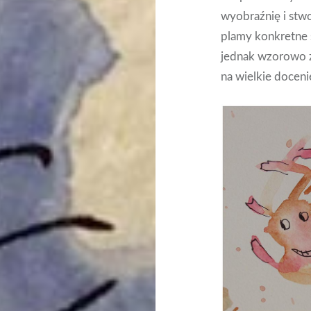
wyobraźnię i stw
plamy konkretne s
jednak wzorowo z
na wielkie doceni