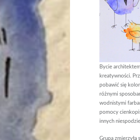
Bycie architekte
kreatywności. Prz
pobawić się kolo
różnymi sposobam
wodnistymi farbam
pomocy cienkopisó
innych niespodzi
Grupa zmierzyła 